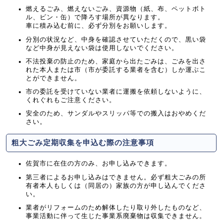
燃えるごみ、燃えないごみ、資源物（紙、布、ペットボト
ル、ビン・缶）で降ろす場所が異なります。
車に積み込む前に、必ず分別をお願いします。
分別の状況など、中身を確認させていただくので、黒い袋
など中身が見えない袋は使用しないでください。
不法投棄の防止のため、家庭から出たごみは、ごみを出さ
れた本人または市（市が委託する業者を含む）しか運ぶこ
とができません。
市の委託を受けていない業者に運搬を依頼しないように、
くれぐれもご注意ください。
安全のため、サンダルやスリッパ等での搬入はおやめくだ
さい。
粗大ごみ定期収集を申込む際の注意事項
佐賀市に在住の方のみ、お申し込みできます。
第三者によるお申し込みはできません。必ず粗大ごみの所
有者本人もしくは（同居の）家族の方が申し込んでくださ
い。
業者がリフォームのため解体したり取り外したものなど、
事業活動に伴って生じた事業系廃棄物は収集できません。