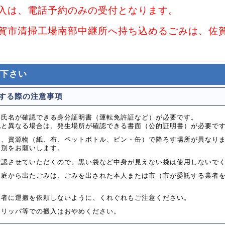
入は、電話予約のみの受付となります。
賀市清掃工場南部中継所へ持ち込めるごみは、佐
下さい
する際の注意事項
・氏名が確認できる身分証明書（運転免許証など）が必要です。
地と異なる場合は、発生場所が確認できる書面（公的証明書）が必要で
み、資源物（紙、布、ペットボトル、ビン・缶）で降ろす場所が異なり
分別をお願いします。
確認させていただくので、黒い袋など中身が見えない袋は使用しないで
家庭から出たごみは、ごみを出された本人または市（市が委託する業者
業者に運搬を依頼しないように、くれぐれもご注意ください。
スリッパ等での搬入はおやめください。