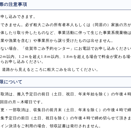
際の注意事項
お申し込みできます。
はできません。必ず粗大ごみの所有者本人もしくは（同居の）家族の方
解体したり取り外したものなど、事業活動に伴って生じた事業系廃棄物
農業や漁業を含む）や事業所から譲り受けたものは出せません。
がない場合、「佐賀市ごみ予約センター」にお電話でお申し込みくださ
2ｍ以内、1.2ｍを超え1.8ｍ以内、1.8ｍを超える場合で料金が変わ
からお申し込みください。
、道路から見えるところに粗大ごみを出してください。
限について
・取消は、搬入予定日の前日（土日、祝日、年末年始を除く）の午後４
 回目の月～木曜日です。
変更・一部取消は、収集日の前月末（土日、年末を除く）の午後４時で
収集予定日の前日（土日、祝日を除く）の午後４時で締め切らせて頂き
ライン決済をご利用の場合、領収証書は発行されません。