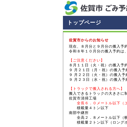
トップページ
佐賀市からのお知らせ
現在、８月分と９月分の搬入予
令和８年１０月分の搬入予約は
【ご注意ください】
８月１１日（火・祝）の搬入予
９ 月２１日（月・祝）の搬入
９ 月２２日（火・祝）の搬入
９ 月２３日（水・祝）の搬入
【トラックで搬入される方へ】
搬入できるトラックの大きさに
佐賀市清掃工場
全長６．０メートル以下（
積載量４トン以下
南部中継所
全高２．８メートル以下（幌
積載量２トン以下（ロングボ