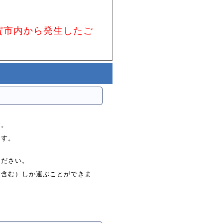
賀市内から発生したご
す。
ます。
ください。
を含む）しか運ぶことができま